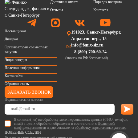
Доставка и оплата
Порядок возврата
Отзывы
Контакты
Поставщикам
191023, Санкт-Петербург,
Апраксин пер., 15
Дилерам
info@fenix-siz.ru
Организаторам совместных
закупок
8 (800) 700-60-24
(звонок по РФ бесплатный)
Энциклопедия
Полезная информация
Карта сайта
Обратная связь
ЗАКАЗАТЬ ЗВОНОК
Подпишитесь на новости
Я согласен(-на) на обработку моих персональных данных (ФИО, телефон,
email) в целях обработки обращения в соответствии с
Политикой
конфиденциальности
и даю согласие на
обработку персональных данных
.
ПОЛЕЗНЫЕ ССЫЛКИ
Выдача средств индивидуальной защиты по