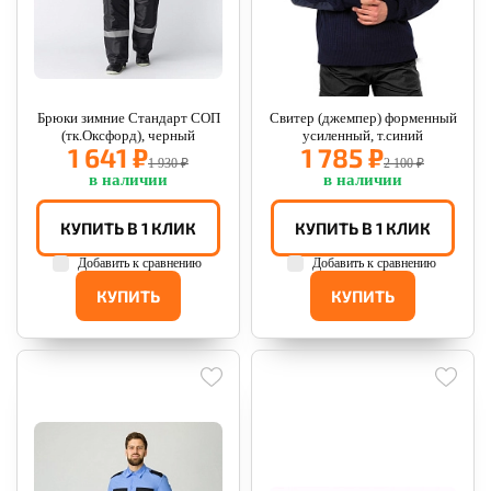
Брюки зимние Стандарт СОП
Свитер (джемпер) форменный
(тк.Оксфорд), черный
усиленный, т.синий
1 641 ₽
1 785 ₽
1 930 ₽
2 100 ₽
в наличии
в наличии
КУПИТЬ В 1 КЛИК
КУПИТЬ В 1 КЛИК
Добавить к сравнению
Добавить к сравнению
КУПИТЬ
КУПИТЬ