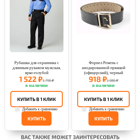
Рубашка для охранника с
Форнел Ремень с
длинным рукавом мужская,
анодированной пряжкой
ярко-голубой
(офицерский), черный
1 522 ₽
918 ₽
1 790 ₽
1 080 ₽
в наличии
в наличии
КУПИТЬ В 1 КЛИК
КУПИТЬ В 1 КЛИК
Добавить к сравнению
Добавить к сравнению
КУПИТЬ
КУПИТЬ
ВАС ТАКЖЕ МОЖЕТ ЗАИНТЕРЕСОВАТЬ