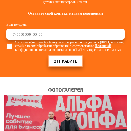
деталях наших курсов и услуг.
СПЕЦОДЕЖДА ЗИМНЯЯ
Смотреть
Оставьте свой контакт, мы вам перезвоним
Ваш телефон:
Я согласен(-на) на обработку моих персональных данных (ФИО, телефон,
email) в целях обработки обращения в соответствии с
Политикой
конфиденциальности
и даю согласие на
обработку персональных данных
.
ОТПРАВИТЬ
ФОТОГАЛЕРЕЯ