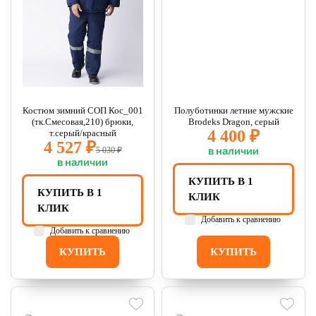
Костюм зимний СОП Кос_001
Полуботинки летние мужские
(тк.Смесовая,210) брюки,
Brodeks Dragon, серый
4 400 ₽
т.серый/красный
4 527 ₽
в наличии
5 030 ₽
в наличии
КУПИТЬ В 1
КУПИТЬ В 1
КЛИК
КЛИК
Добавить к сравнению
Добавить к сравнению
КУПИТЬ
КУПИТЬ