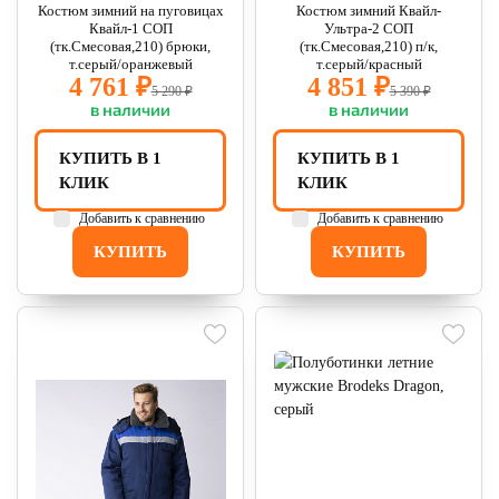
Костюм зимний на пуговицах
Костюм зимний Квайл-
Квайл-1 СОП
Ультра-2 СОП
(тк.Смесовая,210) брюки,
(тк.Смесовая,210) п/к,
т.серый/оранжевый
т.серый/красный
4 761 ₽
4 851 ₽
5 290 ₽
5 390 ₽
в наличии
в наличии
КУПИТЬ В 1
КУПИТЬ В 1
КЛИК
КЛИК
Добавить к сравнению
Добавить к сравнению
КУПИТЬ
КУПИТЬ