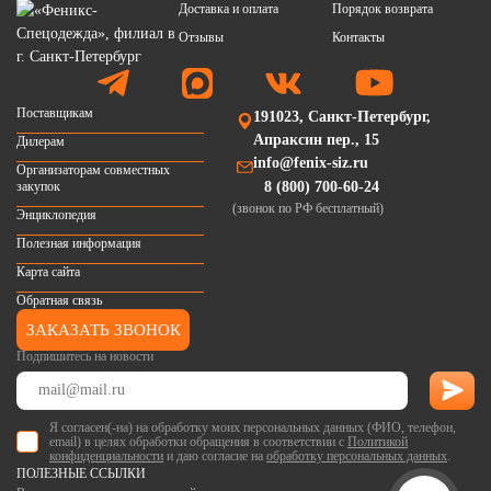
Доставка и оплата
Порядок возврата
Отзывы
Контакты
Поставщикам
191023, Санкт-Петербург,
Апраксин пер., 15
Дилерам
info@fenix-siz.ru
Организаторам совместных
закупок
8 (800) 700-60-24
(звонок по РФ бесплатный)
Энциклопедия
Полезная информация
Карта сайта
Обратная связь
ЗАКАЗАТЬ ЗВОНОК
Подпишитесь на новости
Я согласен(-на) на обработку моих персональных данных (ФИО, телефон,
email) в целях обработки обращения в соответствии с
Политикой
конфиденциальности
и даю согласие на
обработку персональных данных
.
ПОЛЕЗНЫЕ ССЫЛКИ