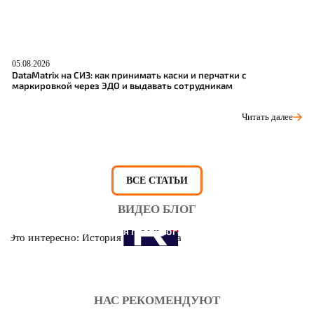
05.08.2026
04
DataMatrix на СИЗ: как принимать каски и перчатки с
Ш
маркировкой через ЭДО и выдавать сотрудникам
р
Читать далее
ВСЕ СТАТЬИ
ВИДЕО БЛОГ
Это интересно: История противогаза
НАС РЕКОМЕНДУЮТ