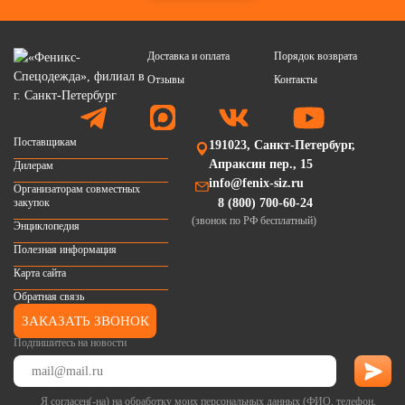
Доставка и оплата
Порядок возврата
Отзывы
Контакты
Поставщикам
191023, Санкт-Петербург,
Апраксин пер., 15
Дилерам
info@fenix-siz.ru
Организаторам совместных
закупок
8 (800) 700-60-24
(звонок по РФ бесплатный)
Энциклопедия
Полезная информация
Карта сайта
Обратная связь
ЗАКАЗАТЬ ЗВОНОК
Подпишитесь на новости
Я согласен(-на) на обработку моих персональных данных (ФИО, телефон,