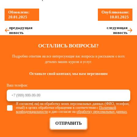
Обновлено:
Опубликовано:
20.01.2025
10.01.2025
предыдущая
следующая
новость
новость
ОСТАЛИСЬ ВОПРОСЫ?
Подробно ответим на все интересующие вас вопросы и расскажем о всех
деталях наших курсов и услуг.
Оставьте свой контакт, мы вам перезвоним
Ваш телефон:
Я согласен(-на) на обработку моих персональных данных (ФИО, телефон,
email) в целях обработки обращения в соответствии с
Политикой
конфиденциальности
и даю согласие на
обработку персональных данных
.
ОТПРАВИТЬ