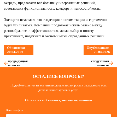
очередь, предлагают всё больше универсальных решений,
сочетающих функциональность, комфорт и износостойкость.
Эксперты отмечают, что тенденция к оптимизации ассортимента
будет усиливаться. Компании продолжат искать баланс между
разнообразием и эффективностью, делая выбор в пользу
практичных, надёжных и экономически оправданных решений.
Обновлено:
Опубликовано:
20.04.2026
20.04.2026
предыдущая
следующая
новость
новость
ОСТАЛИСЬ ВОПРОСЫ?
Подробно ответим на все интересующие вас вопросы и расскажем о всех
деталях наших курсов и услуг.
Оставьте свой контакт, мы вам перезвоним
Ваш телефон: