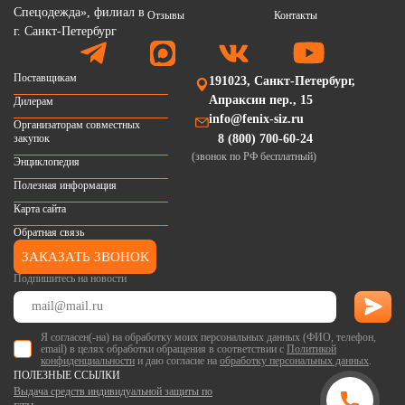
Отзывы
Контакты
Поставщикам
191023, Санкт-Петербург,
Апраксин пер., 15
Дилерам
info@fenix-siz.ru
Организаторам совместных
закупок
8 (800) 700-60-24
(звонок по РФ бесплатный)
Энциклопедия
Полезная информация
Карта сайта
Обратная связь
ЗАКАЗАТЬ ЗВОНОК
Подпишитесь на новости
Я согласен(-на) на обработку моих персональных данных (ФИО, телефон,
email) в целях обработки обращения в соответствии с
Политикой
конфиденциальности
и даю согласие на
обработку персональных данных
.
ПОЛЕЗНЫЕ ССЫЛКИ
Выдача средств индивидуальной защиты по