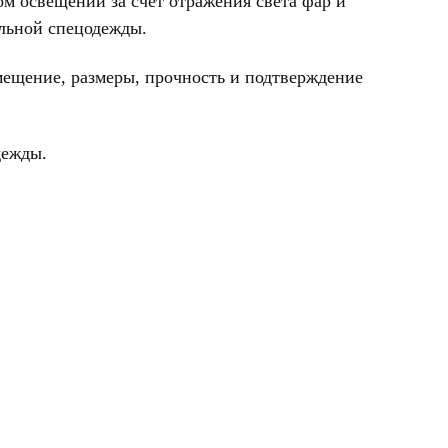
м освещении за счёт отражения света фар и
альной спецодежды.
мещение, размеры, прочность и подтверждение
дежды.