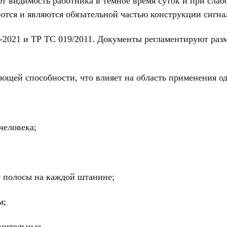
видимость работника в тёмное время суток и при слабо
ются и являются обязательной частью конструкции сигн
2021 и ТР ТС 019/2011. Документы регламентируют раз
щей способности, что влияет на область применения о
человека;
 полосы на каждой штанине;
м;
лнительные.