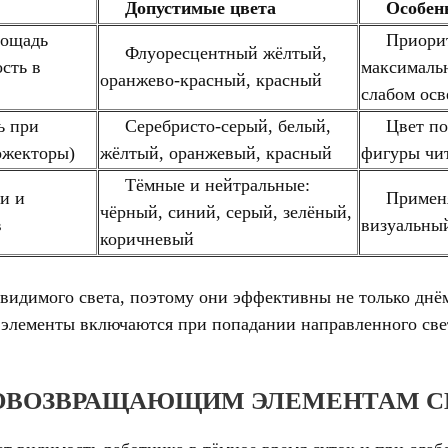
Допустимые цвета
Особенно
ощадь
Приоритет
Флуоресцентный жёлтый,
ость в
максималь
оранжево-красный, красный
слабом ос
ь при
Серебристо-серый, белый,
Цвет поло
ожекторы)
жёлтый, оранжевый, красный
фигуры чит
Тёмные и нейтральные:
и и
Применяет
чёрный, синий, серый, зелёный,
в
визуальный
коричневый
видимого света, поэтому они эффективны не только днём
элементы включаются при попадании направленного свет
ТОВОЗВРАЩАЮЩИМ ЭЛЕМЕНТАМ 